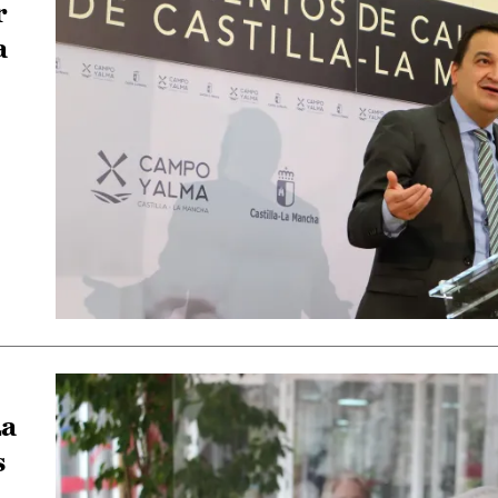
r
a
La
s