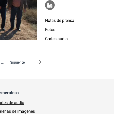
Notas de prensa
Fotos
Cortes audio
…
Siguiente página
Siguiente
emeroteca
rtes de audio
lerías de imágenes