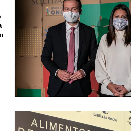
e
a
n
-