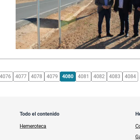
4076
4077
4078
4079
4080
4081
4082
4083
4084
Todo el contenido
H
Hemeroteca
Co
Ga