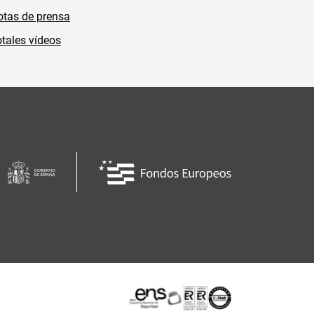
tas de prensa
tales vídeos
Certificaciones o