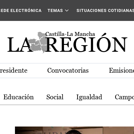
stilla-La Mancha
SEDE ELECTRÓNICA
TEMAS
SITUACIONES COTIDIANA
Presidente
Convocatorias
Emisione
Educación
Social
Igualdad
Camp