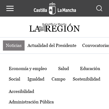
Noticias de la región de Castilla-L
Pasar al contenido principal
Noticias
Actualidad del Presidente
Convocatoria
Temas
Economía y empleo
Salud
Educación
Social
Igualdad
Campo
Sostenibilidad
Accesibilidad
Administración Pública