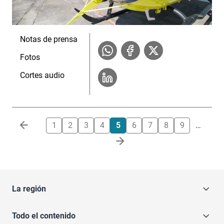
Notas de prensa
Fotos
Cortes audio
Paginación
1
2
3
4
5
6
7
8
9
…
La región
Todo el contenido