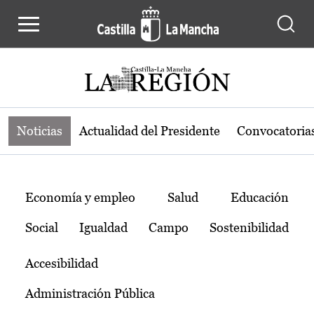
Noticias de la región de Castilla-L
Pasar al contenido principal
Noticias
Actualidad del Presidente
Convocatoria
Temas
Economía y empleo
Salud
Educación
Social
Igualdad
Campo
Sostenibilidad
Accesibilidad
Administración Pública