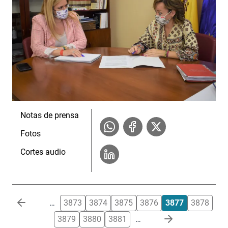
Notas de prensa
Fotos
Cortes audio
Paginación
…
3873
3874
3875
3876
3877
3878
3879
3880
3881
…