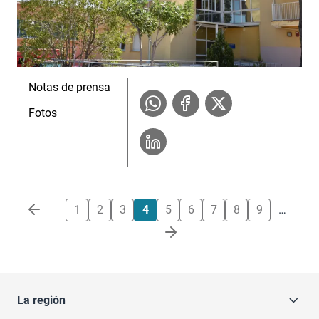
Notas de prensa
Fotos
Paginación
1
2
3
4
5
6
7
8
9
…
La región