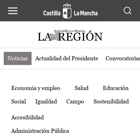
Noticias de la región de Castilla-L
Pasar al contenido principal
Noticias
Actualidad del Presidente
Convocatoria
Temas
Economía y empleo
Salud
Educación
Social
Igualdad
Campo
Sostenibilidad
Accesibilidad
Administración Pública