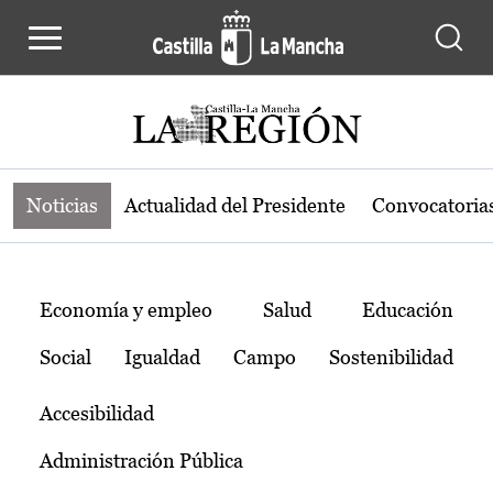
Noticias de la región de Castilla-L
Pasar al contenido principal
Noticias
Actualidad del Presidente
Convocatoria
Temas
Economía y empleo
Salud
Educación
Social
Igualdad
Campo
Sostenibilidad
Accesibilidad
Administración Pública