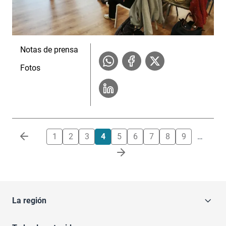
Notas de prensa
Fotos
Paginación
1
2
3
4
5
6
7
8
9
…
La región