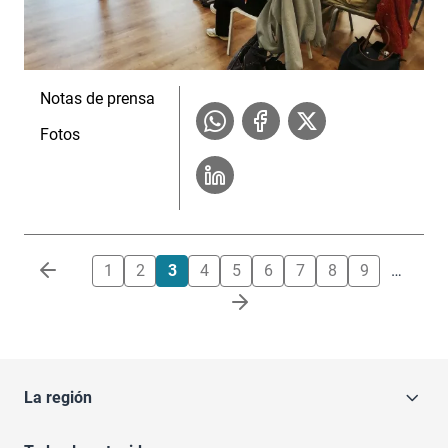
Notas de prensa
Fotos
Paginación
1
2
3
4
5
6
7
8
9
…
La región