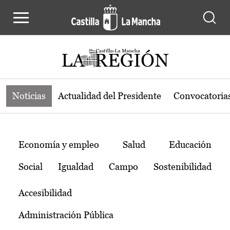
Noticias de la región de Castilla-L
Pasar al contenido principal
Noticias
Actualidad del Presidente
Convocatoria
Temas
Economía y empleo
Salud
Educación
Social
Igualdad
Campo
Sostenibilidad
Accesibilidad
Administración Pública