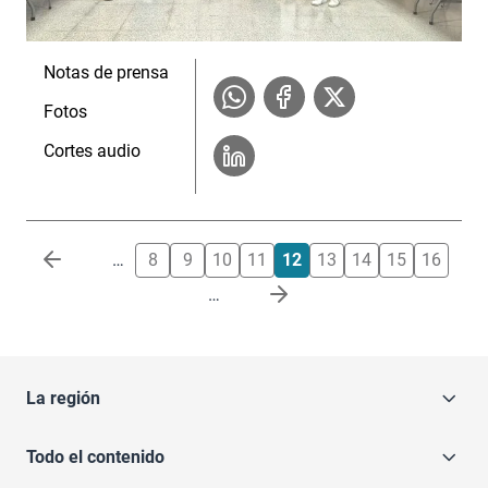
Notas de prensa
Fotos
Cortes audio
Paginación
…
8
9
10
11
12
13
14
15
16
…
La región
Todo el contenido