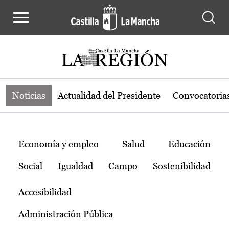
Noticias de la región de Castilla-L
Pasar al contenido principal
Noticias
Actualidad del Presidente
Convocatoria
Temas
Economía y empleo
Salud
Educación
Social
Igualdad
Campo
Sostenibilidad
Accesibilidad
Administración Pública