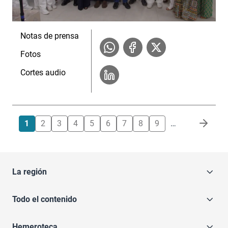
Notas de prensa
Fotos
Cortes audio
Paginación
1
2
3
4
5
6
7
8
9
…
La región
Todo el contenido
Hemeroteca