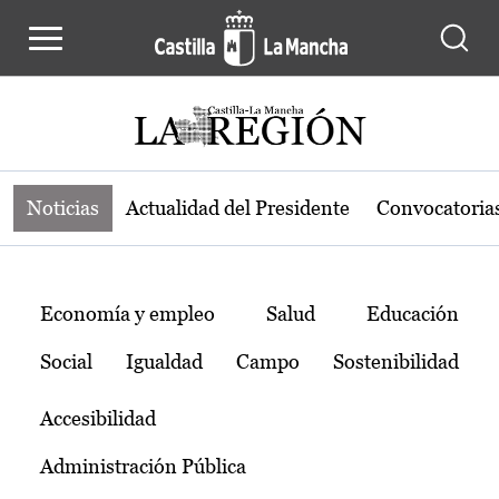
Noticias de la región de Castilla-L
Pasar al contenido principal
Noticias
Actualidad del Presidente
Convocatoria
Temas
Economía y empleo
Salud
Educación
Social
Igualdad
Campo
Sostenibilidad
Accesibilidad
Administración Pública