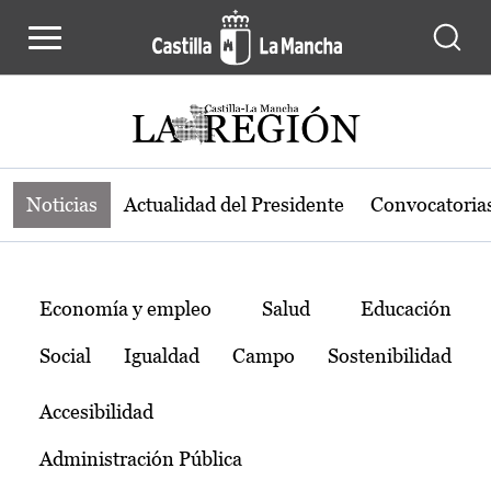
Noticias de la región de Castilla-L
Pasar al contenido principal
Noticias
Actualidad del Presidente
Convocatoria
Temas
Economía y empleo
Salud
Educación
Social
Igualdad
Campo
Sostenibilidad
Accesibilidad
Administración Pública