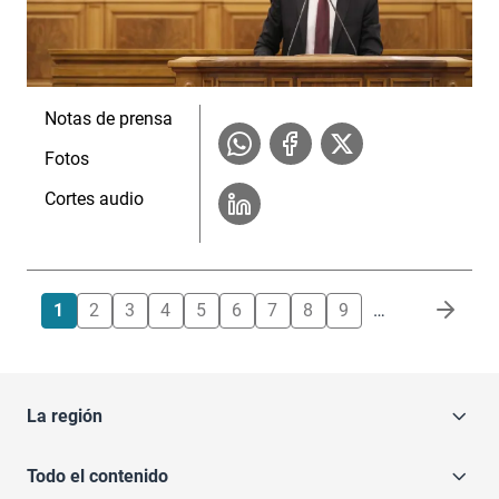
Notas de prensa
Fotos
Cortes audio
Paginación
1
2
3
4
5
6
7
8
9
…
La región
Todo el contenido