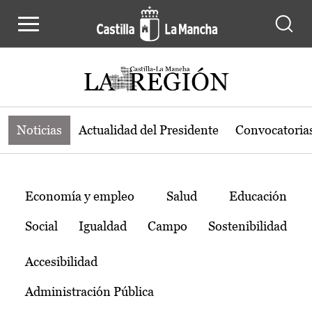
Noticias de la región de Castilla-L
Pasar al contenido principal
Noticias
Actualidad del Presidente
Convocatoria
Temas
Economía y empleo
Salud
Educación
Social
Igualdad
Campo
Sostenibilidad
Accesibilidad
Administración Pública