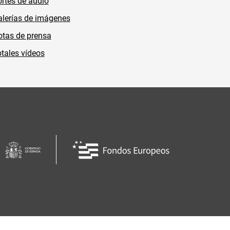
rtes de audio
lerías de imágenes
tas de prensa
tales vídeos