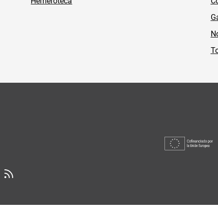
Hemeroteca
Co
Ga
No
To