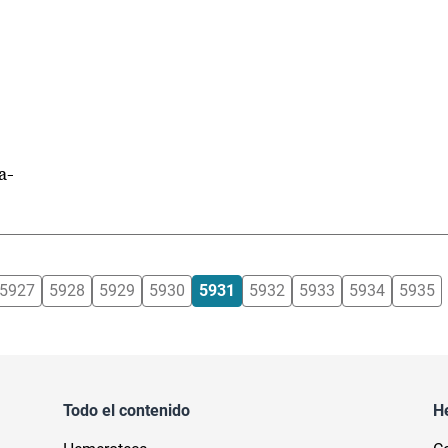
a-
5927
5928
5929
5930
5931
5932
5933
5934
5935
Todo el contenido
H