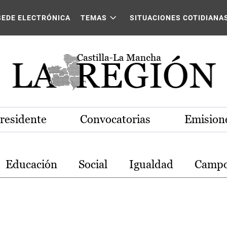
stilla-La Mancha
SEDE ELECTRÓNICA
TEMAS
SITUACIONES COTIDIANA
Presidente
Convocatorias
Emisione
Educación
Social
Igualdad
Camp