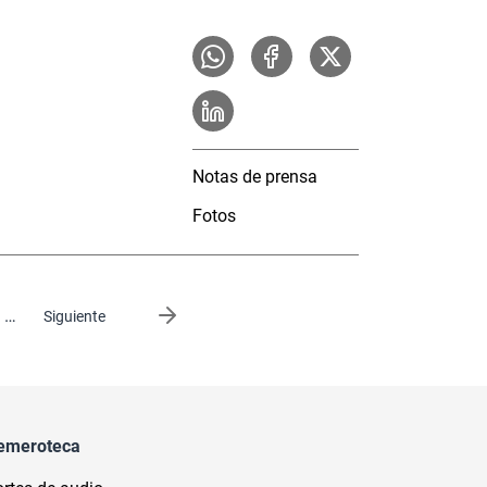
Notas de prensa
Fotos
…
Siguiente página
Siguiente
emeroteca