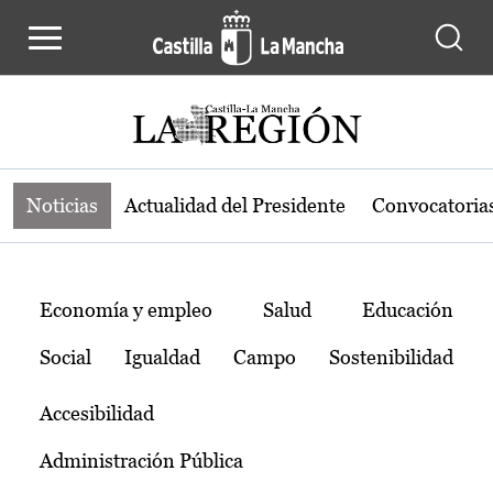
Noticias de la región de Castilla-L
Pasar al contenido principal
Noticias
Actualidad del Presidente
Convocatoria
Temas
Economía y empleo
Salud
Educación
Social
Igualdad
Campo
Sostenibilidad
Accesibilidad
Administración Pública