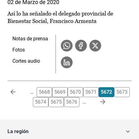
02 de Marzo de 2020
Así lo ha señalado el delegado provincial de
Bienestar Social, Francisco Armenta
Notas de prensa
Fotos
Cortes audio
Paginación
…
5668
5669
5670
5671
5672
5673
5674
5675
5676
…
La región