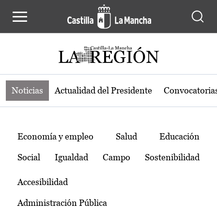
Noticias de la región de Castilla-L
Pasar al contenido principal
Noticias
Actualidad del Presidente
Convocatoria
Temas
Economía y empleo
Salud
Educación
Social
Igualdad
Campo
Sostenibilidad
Accesibilidad
Administración Pública