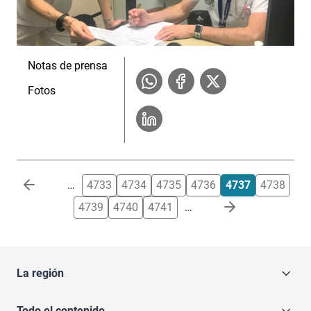
Notas de prensa
Fotos
Paginación
…
4733
4734
4735
4736
4737
4738
4739
4740
4741
…
La región
Todo el contenido