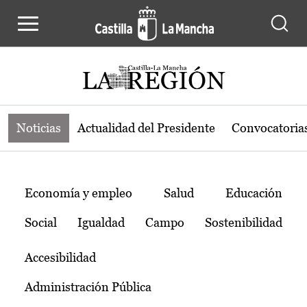
Noticias de la región de Castilla-L
Pasar al contenido principal
Noticias
Actualidad del Presidente
Convocatoria
Temas
Economía y empleo
Salud
Educación
Social
Igualdad
Campo
Sostenibilidad
Accesibilidad
Administración Pública