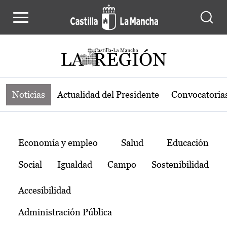
Noticias de la región de Castilla-L
Pasar al contenido principal
Noticias
Actualidad del Presidente
Convocatoria
Temas
Economía y empleo
Salud
Educación
Social
Igualdad
Campo
Sostenibilidad
Accesibilidad
Administración Pública