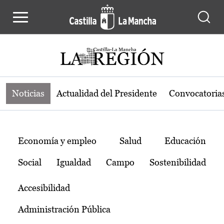
Noticias de la región de Castilla-L
Pasar al contenido principal
Noticias
Actualidad del Presidente
Convocatoria
Temas
Economía y empleo
Salud
Educación
Social
Igualdad
Campo
Sostenibilidad
Accesibilidad
Administración Pública