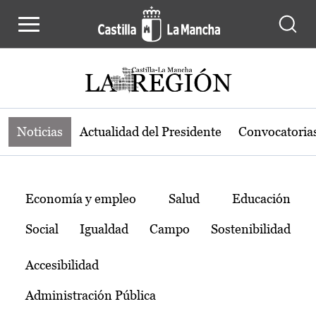
Noticias de la región de Castilla-L
Pasar al contenido principal
Noticias
Actualidad del Presidente
Convocatoria
Temas
Economía y empleo
Salud
Educación
Social
Igualdad
Campo
Sostenibilidad
Accesibilidad
Administración Pública