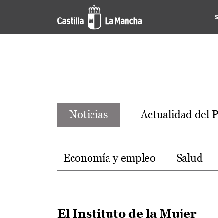
Noticias de la región de Ca
Pasar al contenido principal
Noticias
Actualidad del 
Temas
Economía y empleo
Salud
El Instituto de la Mujer