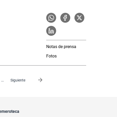
Notas de prensa
Fotos
…
Siguiente página
Siguiente
emeroteca