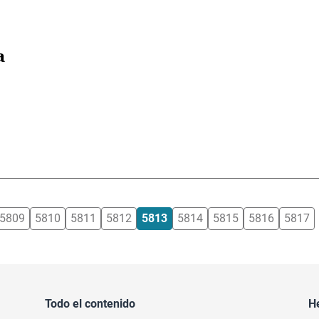
a
5809
5810
5811
5812
5813
5814
5815
5816
5817
Todo el contenido
H