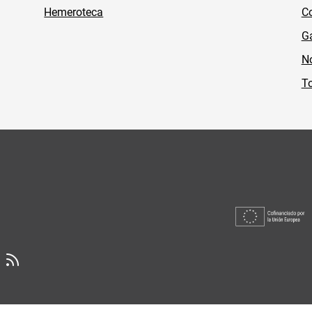
Hemeroteca
Co
Ga
No
To