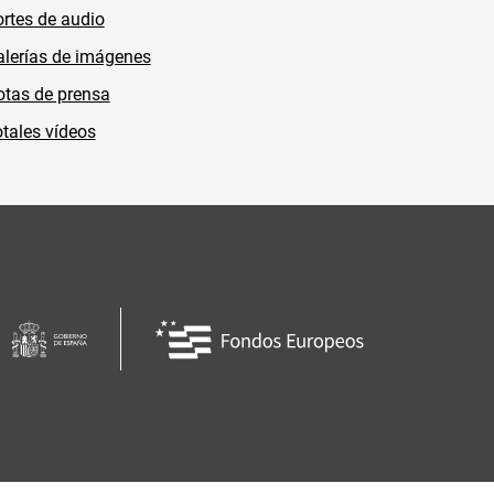
rtes de audio
lerías de imágenes
tas de prensa
tales vídeos