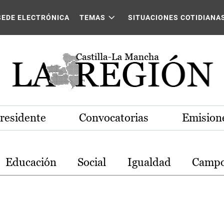
stilla-La Mancha
SEDE ELECTRÓNICA
TEMAS
SITUACIONES COTIDIANA
Presidente
Convocatorias
Emisione
Educación
Social
Igualdad
Camp