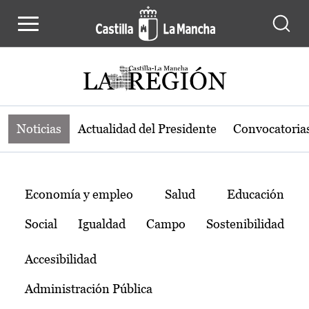
Noticias de la región de Castilla-L
Pasar al contenido principal
Noticias
Actualidad del Presidente
Convocatoria
Temas
Economía y empleo
Salud
Educación
Social
Igualdad
Campo
Sostenibilidad
Accesibilidad
Administración Pública