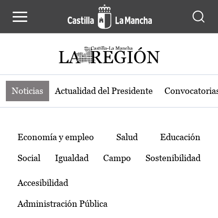
Noticias de la región de Castilla-L
Pasar al contenido principal
Noticias
Actualidad del Presidente
Convocatoria
Temas
Economía y empleo
Salud
Educación
Social
Igualdad
Campo
Sostenibilidad
Accesibilidad
Administración Pública