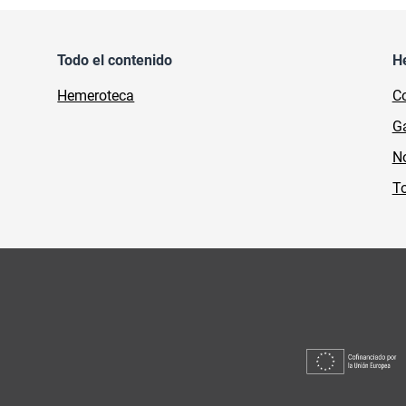
Todo el contenido
H
Hemeroteca
Co
Ga
No
To