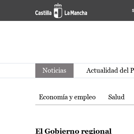
Noticias de la región de Ca
Pasar al contenido principal
Noticias
Actualidad del 
Temas
Economía y empleo
Salud
El Gobierno regional