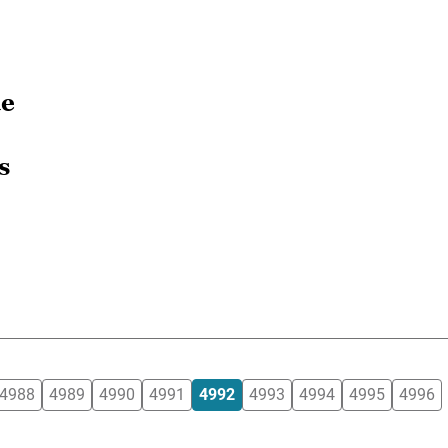
de
s
4988
4989
4990
4991
4992
4993
4994
4995
4996