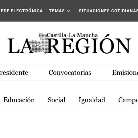
stilla-La Mancha
SEDE ELECTRÓNICA
TEMAS
SITUACIONES COTIDIANA
Presidente
Convocatorias
Emisione
Educación
Social
Igualdad
Camp