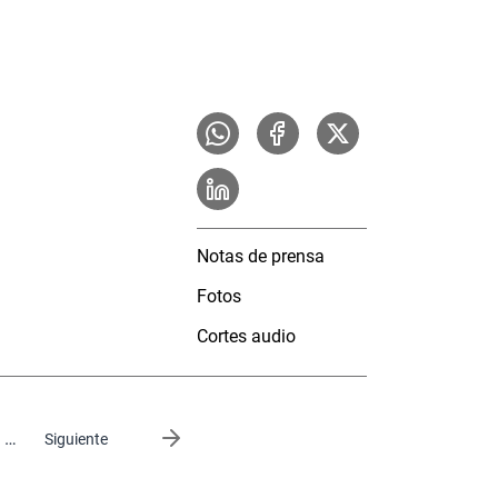
Notas de prensa
Fotos
Cortes audio
…
Siguiente página
Siguiente