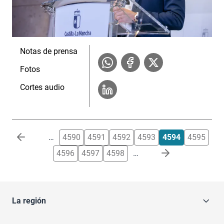
Notas de prensa
Fotos
Cortes audio
Paginación
…
4590
4591
4592
4593
4594
4595
4596
4597
4598
…
La región