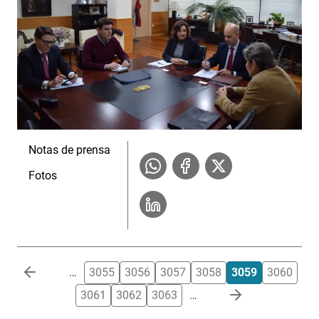
Notas de prensa
Fotos
Paginación
…
3055
3056
3057
3058
3059
3060
3061
3062
3063
…