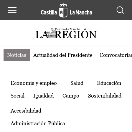
Noticias de la región de Castilla-L
Pasar al contenido principal
Noticias
Actualidad del Presidente
Convocatoria
Temas
Economía y empleo
Salud
Educación
Social
Igualdad
Campo
Sostenibilidad
Accesibilidad
Administración Pública