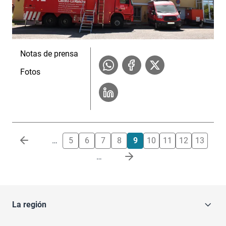
Notas de prensa
Fotos
Paginación
…
5
6
7
8
9
10
11
12
13
…
La región