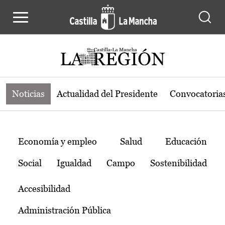
Noticias de la región de Castilla-L
Pasar al contenido principal
Noticias
Actualidad del Presidente
Convocatoria
Temas
Economía y empleo
Salud
Educación
Social
Igualdad
Campo
Sostenibilidad
Accesibilidad
Administración Pública