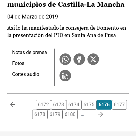
municipios de Castilla-La Mancha
04 de Marzo de 2019
Así lo ha manifestado la consejera de Fomento en
la presentación del PID en Santa Ana de Pusa
Notas de prensa
Fotos
Cortes audio
Paginación
…
6172
6173
6174
6175
6176
6177
6178
6179
6180
…