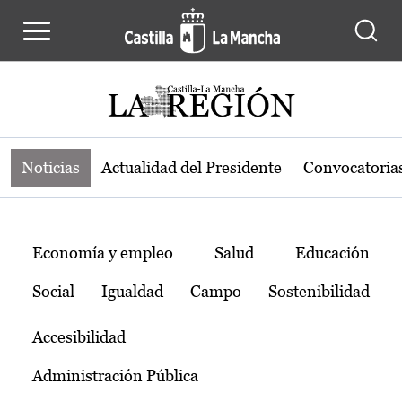
Noticias de la región de Castilla-L
Pasar al contenido principal
Noticias
Actualidad del Presidente
Convocatoria
Temas
Economía y empleo
Salud
Educación
Social
Igualdad
Campo
Sostenibilidad
Accesibilidad
Administración Pública