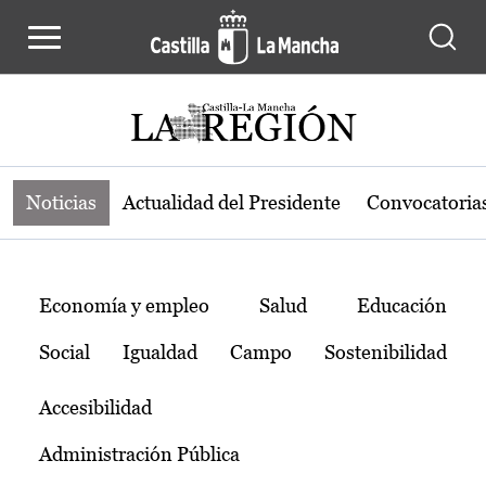
Noticias de la región de Castilla-L
Pasar al contenido principal
Noticias
Actualidad del Presidente
Convocatoria
Temas
Economía y empleo
Salud
Educación
Social
Igualdad
Campo
Sostenibilidad
Accesibilidad
Administración Pública