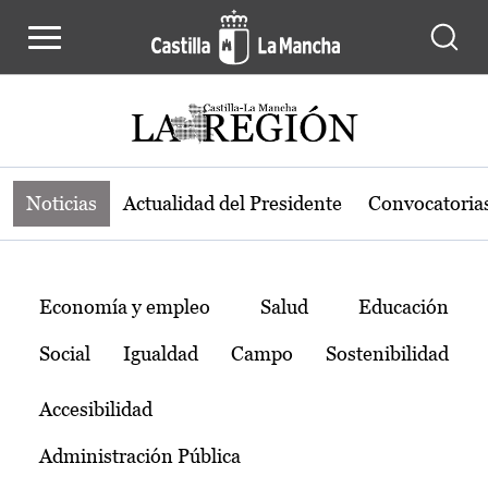
Noticias de la región de Castilla-L
Pasar al contenido principal
Noticias
Actualidad del Presidente
Convocatoria
Temas
Economía y empleo
Salud
Educación
Social
Igualdad
Campo
Sostenibilidad
Accesibilidad
Administración Pública