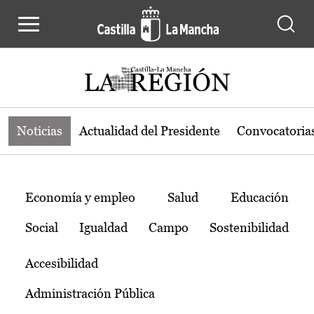
Noticias de la región de Castilla-L
Pasar al contenido principal
Noticias
Actualidad del Presidente
Convocatoria
Temas
Economía y empleo
Salud
Educación
Social
Igualdad
Campo
Sostenibilidad
Accesibilidad
Administración Pública