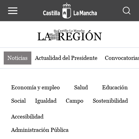
Noticias de la región de Castilla-L
Pasar al contenido principal
Noticias
Actualidad del Presidente
Convocatoria
Temas
Economía y empleo
Salud
Educación
Social
Igualdad
Campo
Sostenibilidad
Accesibilidad
Administración Pública