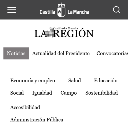
Noticias de la región de Castilla-L
Pasar al contenido principal
Noticias
Actualidad del Presidente
Convocatoria
Temas
Economía y empleo
Salud
Educación
Social
Igualdad
Campo
Sostenibilidad
Accesibilidad
Administración Pública