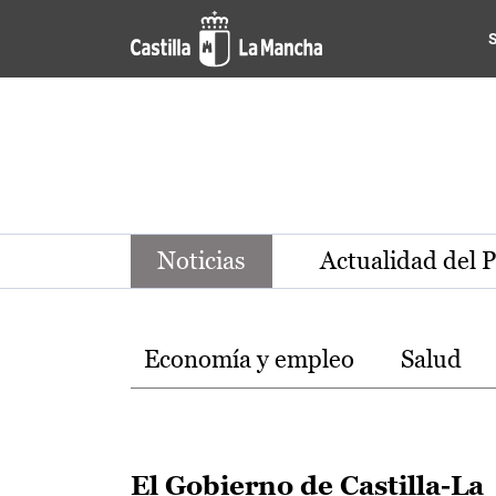
Noticias de la región de Ca
Pasar al contenido principal
Noticias
Actualidad del 
Temas
Economía y empleo
Salud
El Gobierno de Castilla-La