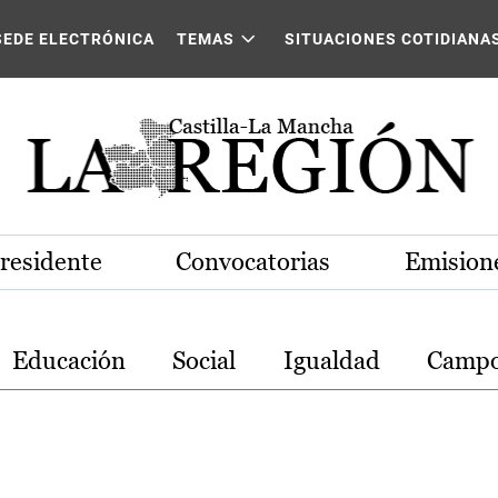
stilla-La Mancha
SEDE ELECTRÓNICA
TEMAS
SITUACIONES COTIDIANA
Presidente
Convocatorias
Emisione
Educación
Social
Igualdad
Camp