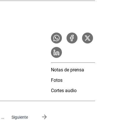
Notas de prensa
Fotos
Cortes audio
…
Siguiente página
Siguiente