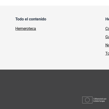
Todo el contenido
H
Hemeroteca
Co
Ga
No
To