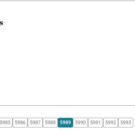
s
5985
5986
5987
5988
5989
5990
5991
5992
5993