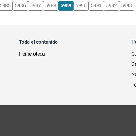
5985
5986
5987
5988
5989
5990
5991
5992
5993
Todo el contenido
H
Hemeroteca
Co
Ga
No
To