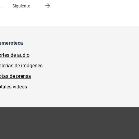
…
Siguiente página
Siguiente
emeroteca
rtes de audio
lerías de imágenes
tas de prensa
tales vídeos