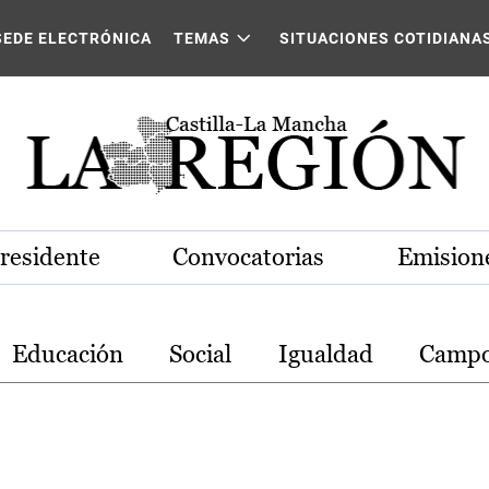
stilla-La Mancha
SEDE ELECTRÓNICA
TEMAS
SITUACIONES COTIDIANA
Presidente
Convocatorias
Emisione
Educación
Social
Igualdad
Camp