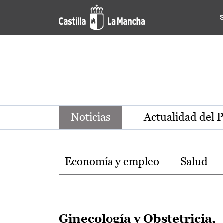
Noticias de la región de Ca
Pasar al contenido principal
Noticias
Actualidad del 
Temas
Economía y empleo
Salud
Ginecología y Obstetricia,