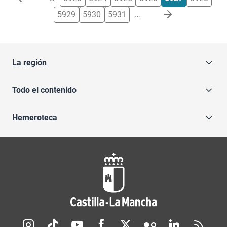
5929
5930
5931
…
La región
Todo el contenido
Hemeroteca
Redes sociales JCCM