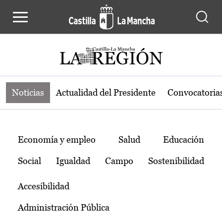
Noticias de la región de Castilla-L
Pasar al contenido principal
Noticias
Actualidad del Presidente
Convocatoria
Temas
Economía y empleo
Salud
Educación
Social
Igualdad
Campo
Sostenibilidad
Accesibilidad
Administración Pública