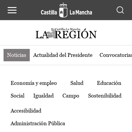
Noticias de la región de Castilla-L
Pasar al contenido principal
Noticias
Actualidad del Presidente
Convocatoria
Temas
Economía y empleo
Salud
Educación
Social
Igualdad
Campo
Sostenibilidad
Accesibilidad
Administración Pública