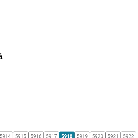
á
5914
5915
5916
5917
5918
5919
5920
5921
5922