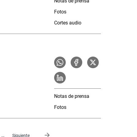
Notas de prensa
Fotos
Cortes audio
Notas de prensa
Fotos
…
Siguiente página
Siguiente