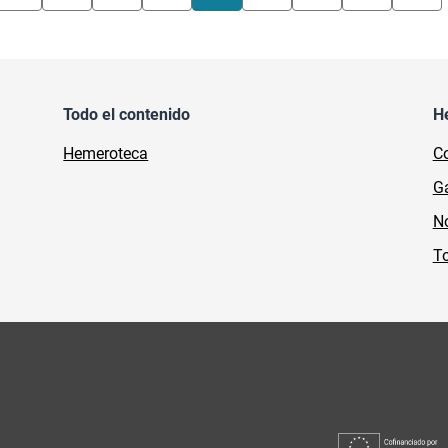
Todo el contenido
H
Hemeroteca
Co
Ga
No
To