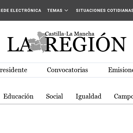
stilla-La Mancha
SEDE ELECTRÓNICA
TEMAS
SITUACIONES COTIDIANA
Presidente
Convocatorias
Emisione
Educación
Social
Igualdad
Camp