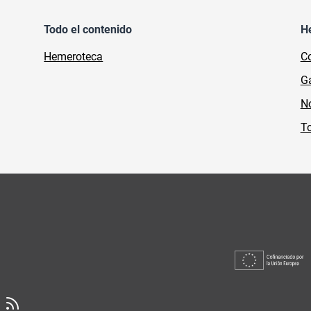
Todo el contenido
H
Hemeroteca
Co
Ga
No
To