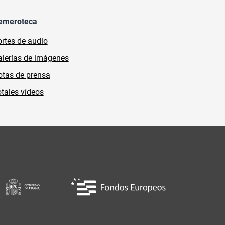
emeroteca
rtes de audio
lerías de imágenes
tas de prensa
tales vídeos