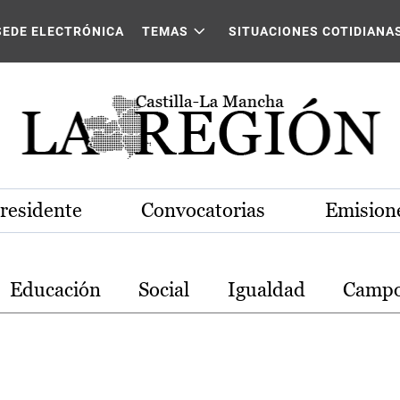
stilla-La Mancha
SEDE ELECTRÓNICA
TEMAS
SITUACIONES COTIDIANA
Presidente
Convocatorias
Emisione
Educación
Social
Igualdad
Camp