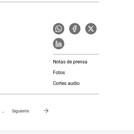
Notas de prensa
Fotos
Cortes audio
…
Siguiente página
Siguiente