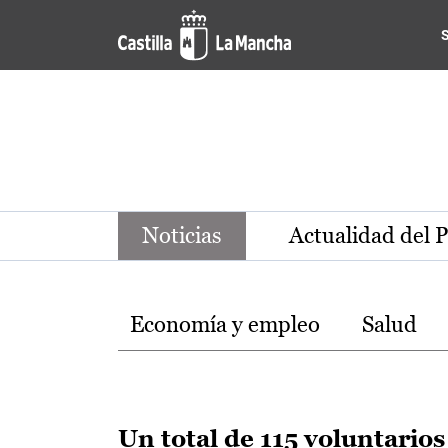
Noticias de la región de Ca
Pasar al contenido principal
Noticias
Actualidad del 
Temas
Economía y empleo
Salud
Un total de 115 voluntarios