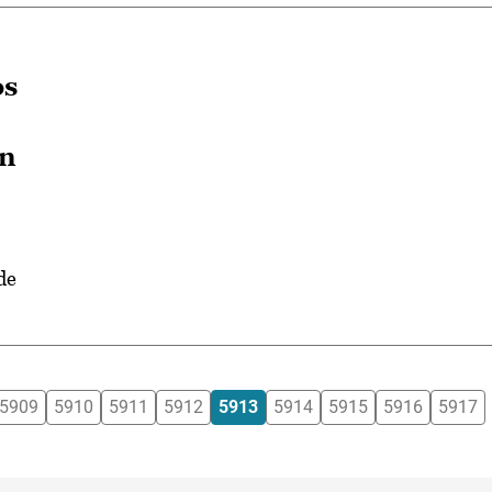
os
an
de
5909
5910
5911
5912
5913
5914
5915
5916
5917