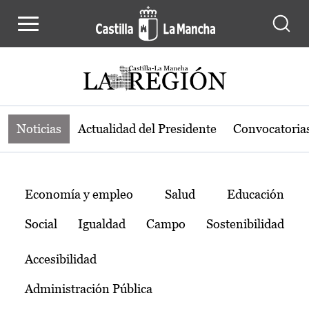
Noticias de la región de Castilla-L
Pasar al contenido principal
Noticias
Actualidad del Presidente
Convocatoria
Temas
Economía y empleo
Salud
Educación
Social
Igualdad
Campo
Sostenibilidad
Accesibilidad
Administración Pública