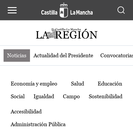
Noticias de la región de Castilla-L
Pasar al contenido principal
Noticias
Actualidad del Presidente
Convocatoria
Temas
Economía y empleo
Salud
Educación
Social
Igualdad
Campo
Sostenibilidad
Accesibilidad
Administración Pública