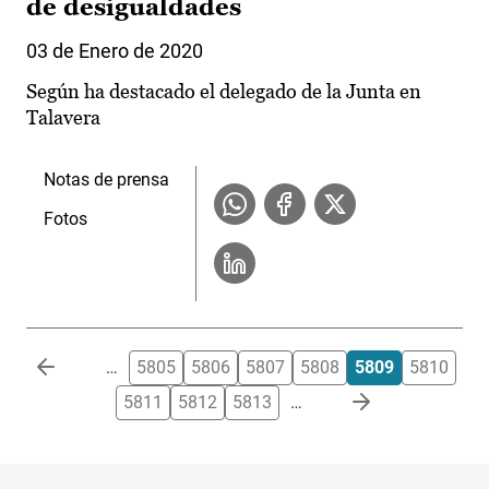
de desigualdades
03 de Enero de 2020
Según ha destacado el delegado de la Junta en
Talavera
Notas de prensa
Fotos
Paginación
…
5805
5806
5807
5808
5809
5810
5811
5812
5813
…