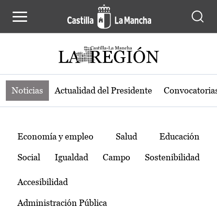
Noticias de la región de Castilla-L
Pasar al contenido principal
Noticias
Actualidad del Presidente
Convocatoria
Temas
Economía y empleo
Salud
Educación
Social
Igualdad
Campo
Sostenibilidad
Accesibilidad
Administración Pública