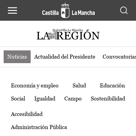
Noticias de la región de Castilla-L
Pasar al contenido principal
Noticias
Actualidad del Presidente
Convocatoria
Temas
Economía y empleo
Salud
Educación
Social
Igualdad
Campo
Sostenibilidad
Accesibilidad
Administración Pública