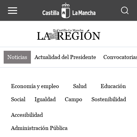
Noticias de la región de Castilla-L
Pasar al contenido principal
Noticias
Actualidad del Presidente
Convocatoria
Temas
Economía y empleo
Salud
Educación
Social
Igualdad
Campo
Sostenibilidad
Accesibilidad
Administración Pública