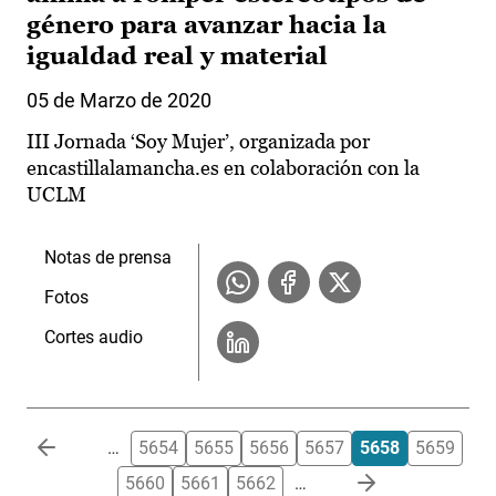
género para avanzar hacia la
igualdad real y material
05 de Marzo de 2020
III Jornada ‘Soy Mujer’, organizada por
encastillalamancha.es en colaboración con la
UCLM
Notas de prensa
Fotos
Cortes audio
Paginación
…
5654
5655
5656
5657
5658
5659
5660
5661
5662
…