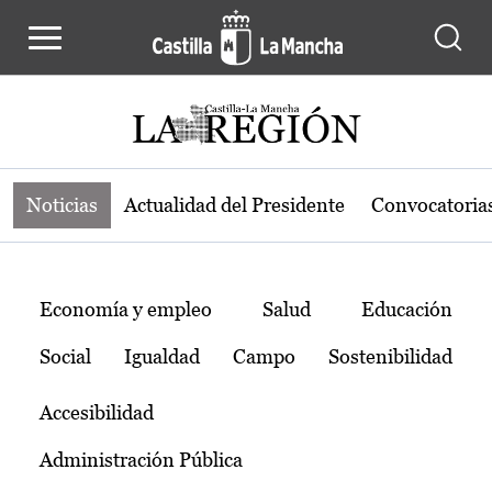
Noticias de la región de Castilla-L
Pasar al contenido principal
Noticias
Actualidad del Presidente
Convocatoria
Temas
Economía y empleo
Salud
Educación
Social
Igualdad
Campo
Sostenibilidad
Accesibilidad
Administración Pública