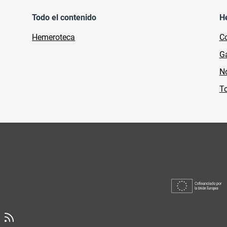
Todo el contenido
H
Hemeroteca
Co
Ga
No
To