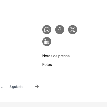
Notas de prensa
Fotos
…
Siguiente página
Siguiente