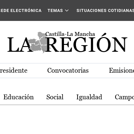
stilla-La Mancha
SEDE ELECTRÓNICA
TEMAS
SITUACIONES COTIDIANA
Presidente
Convocatorias
Emisione
Educación
Social
Igualdad
Camp