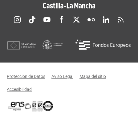
Redes sociales JCCM
Menú legal
Protección de Datos
Aviso Legal
Mapa del sitio
Accesibilidad
Certificaciones oficiales del Gobierno de Castilla-La Mancha