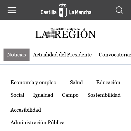
Noticias de la región de Castilla-L
Pasar al contenido principal
Noticias
Actualidad del Presidente
Convocatoria
Temas
Economía y empleo
Salud
Educación
Social
Igualdad
Campo
Sostenibilidad
Accesibilidad
Administración Pública