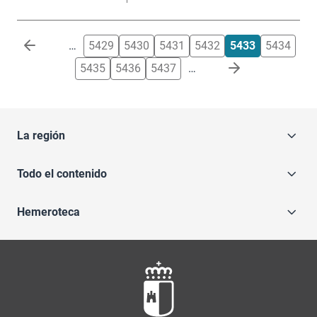
Paginación
…
5429
5430
5431
5432
5433
5434
5435
5436
5437
…
La región
Todo el contenido
Hemeroteca