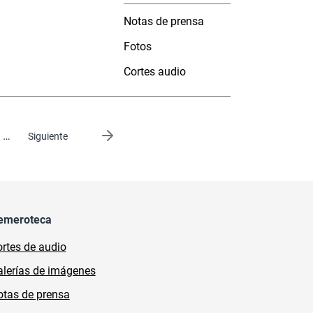
Notas de prensa
Fotos
Cortes audio
…
Siguiente página
Siguiente
emeroteca
rtes de audio
lerías de imágenes
tas de prensa