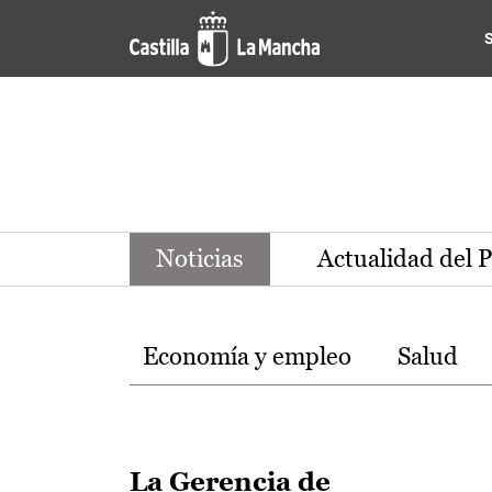
Noticias de la región de Ca
Pasar al contenido principal
Noticias
Actualidad del 
Temas
Economía y empleo
Salud
La Gerencia de