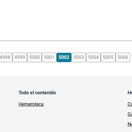
4998
4999
5000
5001
5002
5003
5004
5005
5006
Todo el contenido
H
Hemeroteca
Co
Ga
No