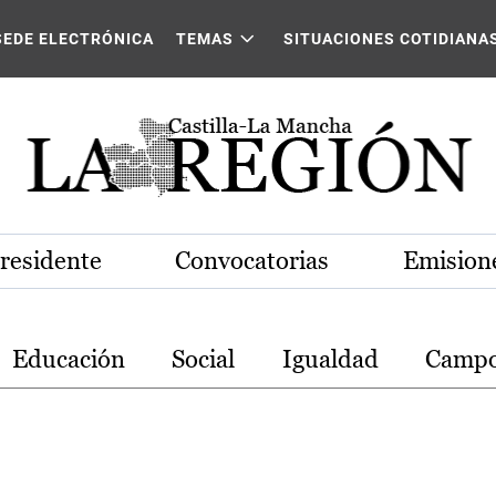
stilla-La Mancha
SEDE ELECTRÓNICA
TEMAS
SITUACIONES COTIDIANA
Presidente
Convocatorias
Emisione
Educación
Social
Igualdad
Camp