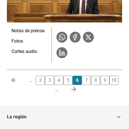
Notas de prensa
Fotos
Cortes audio
Paginación
…
2
3
4
5
6
7
8
9
10
…
La región