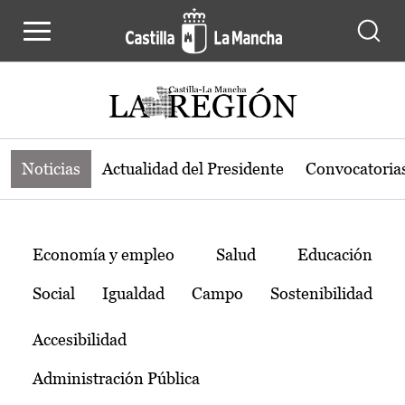
Noticias de la región de Castilla-L
Pasar al contenido principal
Noticias
Actualidad del Presidente
Convocatoria
Temas
Economía y empleo
Salud
Educación
Social
Igualdad
Campo
Sostenibilidad
Accesibilidad
Administración Pública