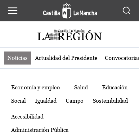
Noticias de la región de Castilla-L
Pasar al contenido principal
Noticias
Actualidad del Presidente
Convocatoria
Temas
Economía y empleo
Salud
Educación
Social
Igualdad
Campo
Sostenibilidad
Accesibilidad
Administración Pública