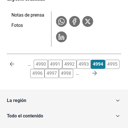
Notas de prensa
Fotos
Paginación
…
4990
4991
4992
4993
4994
4995
4996
4997
4998
…
La región
Todo el contenido