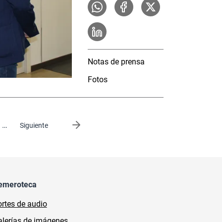
Notas de prensa
Fotos
…
Siguiente página
Siguiente
emeroteca
rtes de audio
lerías de imágenes