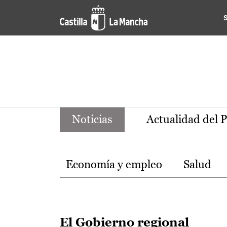
Noticias de la región de Ca
Pasar al contenido principal
Noticias
Actualidad del 
Temas
Economía y empleo
Salud
El Gobierno regional