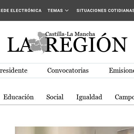
stilla-La Mancha
SEDE ELECTRÓNICA
TEMAS
SITUACIONES COTIDIANA
Presidente
Convocatorias
Emisione
Educación
Social
Igualdad
Camp