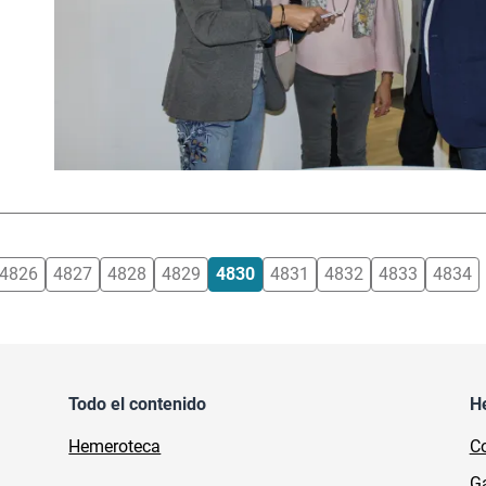
4826
4827
4828
4829
4830
4831
4832
4833
4834
Todo el contenido
H
Hemeroteca
Co
Ga