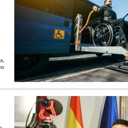
s,
ro
s