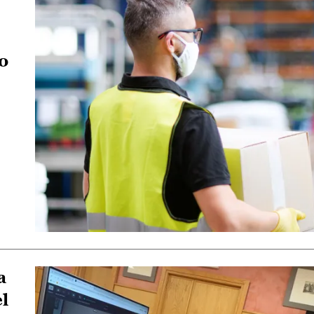
o
a
el