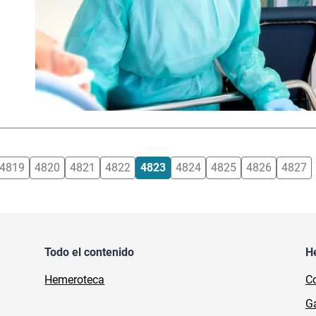
4819
4820
4821
4822
4823
4824
4825
4826
4827
Todo el contenido
H
Hemeroteca
Co
Ga