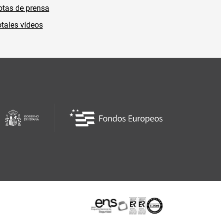
tas de prensa
tales vídeos
Certificaciones o