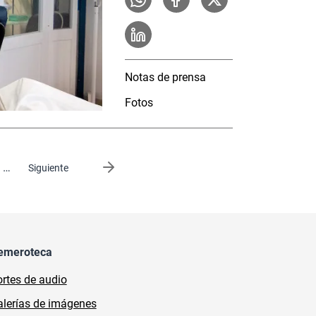
Notas de prensa
Fotos
…
Siguiente página
Siguiente
emeroteca
rtes de audio
lerías de imágenes