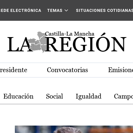
stilla-La Mancha
SEDE ELECTRÓNICA
TEMAS
SITUACIONES COTIDIANA
Presidente
Convocatorias
Emisione
Educación
Social
Igualdad
Camp