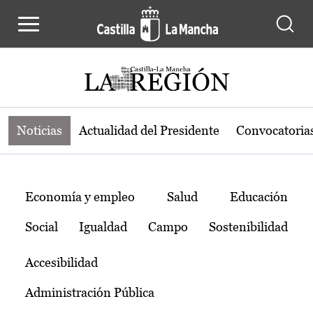
Noticias de la región de Castilla-L
Pasar al contenido principal
Noticias
Actualidad del Presidente
Convocatoria
Temas
Economía y empleo
Salud
Educación
Social
Igualdad
Campo
Sostenibilidad
Accesibilidad
Administración Pública