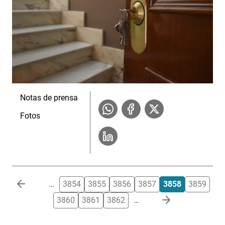
Notas de prensa
Fotos
Paginación
…
3854
3855
3856
3857
3858
3859
3860
3861
3862
…